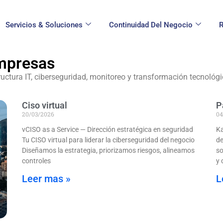
Servicios & Soluciones
Continuidad Del Negocio
R
mpresas
uctura IT, ciberseguridad, monitoreo y transformación tecnológ
Ciso virtual
P
20/03/2026
04
vCISO as a Service — Dirección estratégica en seguridad
Ka
Tu CISO virtual para liderar la ciberseguridad del negocio
de
Diseñamos la estrategia, priorizamos riesgos, alineamos
so
controles
y 
Leer mas »
L