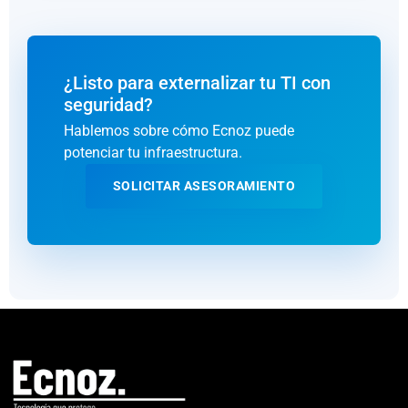
¿Listo para externalizar tu TI con
seguridad?
Hablemos sobre cómo Ecnoz puede
potenciar tu infraestructura.
SOLICITAR ASESORAMIENTO